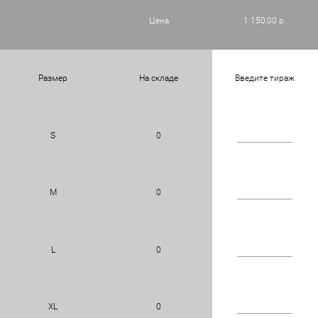
Цена
1 150,00 р.
Размер
На складе
Введите тираж
S
0
M
0
L
0
XL
0