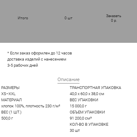
Заказать
Итого
0
шт
0
р.
* Если заказ оформлен до 12 часов
доставка изделий с нанесением
3-5 рабочих дней
Описание
РАЗМЕРЫ
ТРАНСПОРТНАЯ УПАКОВКА
XS–XXL
40,0 x 60,0 x 38,0 см
МАТЕРИАЛ
ВЕС УПАКОВКИ
хлопок 100%, плотность 230 г/м²
15 000,0 г
ВЕС (1 ШТ.)
ОБЪЕМ УПАКОВКИ
500,0 г
91 200,0 см³
КОЛ-ВО В УПАКОВКЕ
30 шт