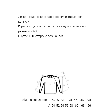
Легкая толстовка с капюшоном и карманом-
кенгуру.
Горловина, края рукава и низ изделия выполнены
резинкой 2х2.
Внутренняя сторона без начеса.
Таблица размеров:
XS
S
M
L
XL
XXL
3XL
4XL
А
50
52
54
56
58
60
63
66