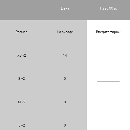
Цена
1 220,00 р.
Размер
На складе
Введите тираж
XS v2
14
S v2
0
M v2
0
L v2
0