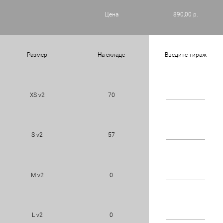
Цена
890,00 р.
Размер
На складе
Введите тираж
XS v2
70
S v2
57
M v2
0
L v2
0