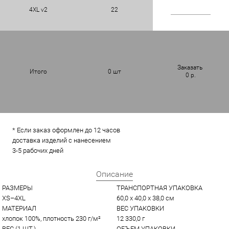
4XL v2
22
Заказать
Итого
0
шт
0
р.
* Если заказ оформлен до 12 часов
доставка изделий с нанесением
3-5 рабочих дней
Описание
РАЗМЕРЫ
ТРАНСПОРТНАЯ УПАКОВКА
XS–4XL
60,0 x 40,0 x 38,0 см
МАТЕРИАЛ
ВЕС УПАКОВКИ
хлопок 100%, плотность 230 г/м²
12 330,0 г
ВЕС (1 ШТ.)
ОБЪЕМ УПАКОВКИ