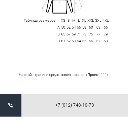
Таблица размеров:
XS
S
M
L
XL
XXL
3XL
4XL
А
50
52
54
56
58
60
63
66
В
65
67
69
71
73
75
77
79
С
61
62
63
64
65
66
67
68
На этой странице представлен каталог «Проект-111».
+7 (812) 748-18-73