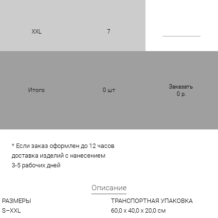
XXL
7
Заказать
Итого
0
шт
0
р.
* Если заказ оформлен до 12 часов
доставка изделий с нанесением
3-5 рабочих дней
Описание
РАЗМЕРЫ
ТРАНСПОРТНАЯ УПАКОВКА
S–XXL
60,0 x 40,0 x 20,0 см