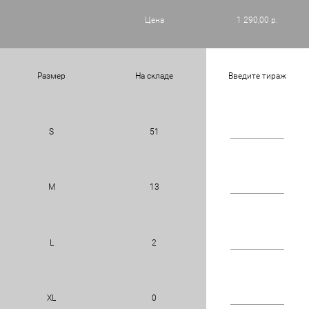
Цена
1 290,00 р.
Размер
На складе
Введите тираж
S
51
M
13
L
2
XL
0