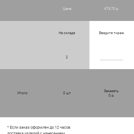
Цена
479,70 р.
На складе
Введите тираж
2
Заказать
Итого
0
шт
0
р.
* Если заказ оформлен до 12 часов
доставка изделий с нанесением