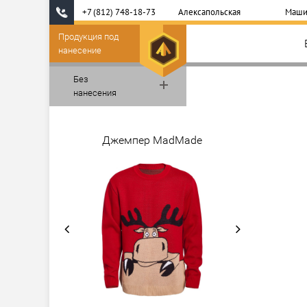
+7 (812) 748-18-73
Алексапольская
Маши
Продукция под
нанесение
Без
нанесения
Джемпер MadMade