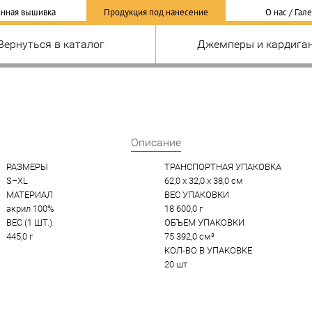
нная вышивка
Продукция под нанесение
О нас / Гал
Вернуться в каталог
Джемперы и кардига
Описание
РАЗМЕРЫ
ТРАНСПОРТНАЯ УПАКОВКА
S–XL
62,0 x 32,0 x 38,0 см
МАТЕРИАЛ
ВЕС УПАКОВКИ
акрил 100%
18 600,0 г
ВЕС (1 ШТ.)
ОБЪЕМ УПАКОВКИ
445,0 г
75 392,0 см³
КОЛ-ВО В УПАКОВКЕ
20 шт