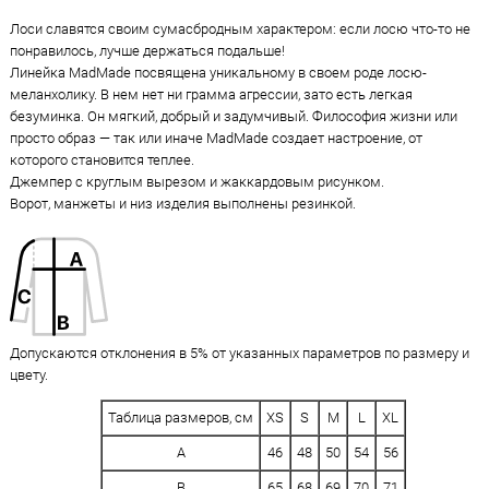
Лоси славятся своим сумасбродным характером: если лосю что-то не
понравилось, лучше держаться подальше!
Линейка MadMade посвящена уникальному в своем роде лосю-
меланхолику. В нем нет ни грамма агрессии, зато есть легкая
безуминка. Он мягкий, добрый и задумчивый. Философия жизни или
просто образ — так или иначе MadMade создает настроение, от
которого становится теплее.
Джемпер с круглым вырезом и жаккардовым рисунком.
Ворот, манжеты и низ изделия выполнены резинкой.
Допускаются отклонения в 5% от указанных параметров по размеру и
цвету.
Таблица размеров, см
XS
S
M
L
XL
A
46
48
50
54
56
B
65
68
69
70
71