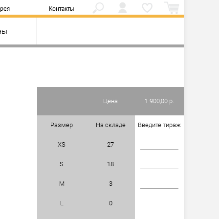
ерея
Контакты
ны
Цена
1 900,00 р.
Размер
На складе
Введите тираж
XS
27
S
18
M
3
L
0