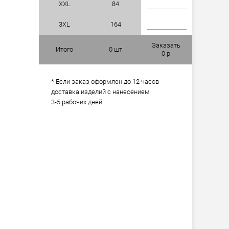
XXL
84
3XL
164
Заказать
Итого
0
шт
0
р.
* Если заказ оформлен до 12 часов
доставка изделий с нанесением
3-5 рабочих дней