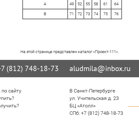
A
49
52
55
58
61
64
B
71
72
73
74
75
76
На этой странице представлен каталог «Проект-111».
+7 (812) 748-18-73
aludmila@inbox.ru
 по сайту
В Санкт-Петербурге

упить?
ул. Учительская д. 23

олучить?
БЦ «Атолл»

СПб: +7 (812) 748-18-73