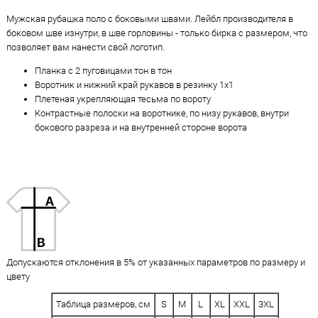
Мужская рубашка поло с боковыми швами. Лейбл производителя в
боковом шве изнутри, в шве горловины - только бирка с размером, что
позволяет вам нанести свой логотип.
Планка с 2 пуговицами тон в тон
Воротник и нижний край рукавов в резинку 1х1
Плетеная укрепляющая тесьма по вороту
Контрастные полоски на воротнике, по низу рукавов, внутри
бокового разреза и на внутренней стороне ворота
Допускаются отклонения в 5% от указанных параметров по размеру и
цвету
Таблица размеров, см
S
M
L
XL
XXL
3XL