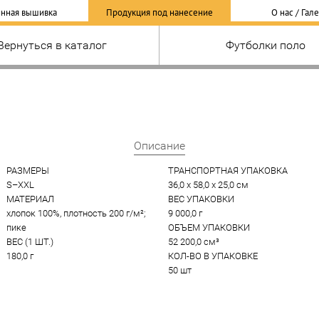
нная вышивка
Продукция под нанесение
О нас / Гал
Вернуться в каталог
Футболки поло
Описание
РАЗМЕРЫ
ТРАНСПОРТНАЯ УПАКОВКА
S–XXL
36,0 x 58,0 x 25,0 см
МАТЕРИАЛ
ВЕС УПАКОВКИ
хлопок 100%, плотность 200 г/м²; 
9 000,0 г
пике
ОБЪЕМ УПАКОВКИ
ВЕС (1 ШТ.)
52 200,0 см³
180,0 г
КОЛ-ВО В УПАКОВКЕ
50 шт