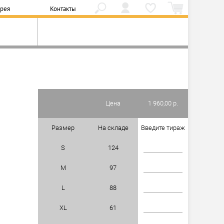
ерея
Контакты
Цена
1 960,00 р.
Размер
На складе
Введите тираж
S
124
M
97
L
88
XL
61