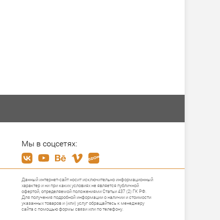
Мы в соцсетях:
Данный интернет-сайт носит исключительно информационный
характер и ни при каких условиях не является публичной
офертой, определяемой положениями Статьи 437 (2) ГК РФ.
Для получения подробной информации о наличии и стоимости
указанных товаров и (или) услуг обращайтесь к менеджеру
сайта с помощью формы связи или по телефону.