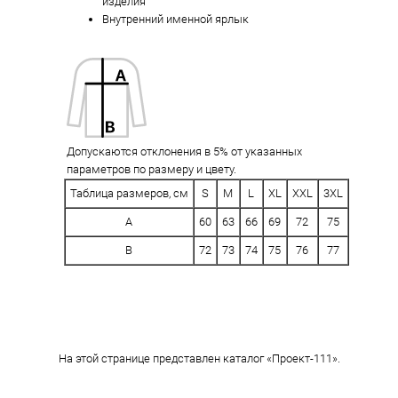
изделия
Внутренний именной ярлык
Допускаются отклонения в 5% от указанных
параметров по размеру и цвету.
Таблица размеров, см
S
M
L
XL
XXL
3XL
A
60
63
66
69
72
75
B
72
73
74
75
76
77
На этой странице представлен каталог «Проект-111».