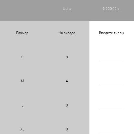
Цена
6 900,00 р.
Размер
На складе
Введите тираж
S
8
M
4
L
0
XL
0