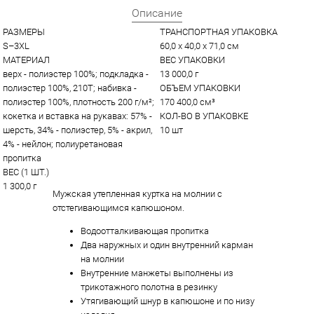
Описание
РАЗМЕРЫ
ТРАНСПОРТНАЯ УПАКОВКА
S–3XL
60,0 x 40,0 x 71,0 см
МАТЕРИАЛ
ВЕС УПАКОВКИ
верх - полиэстер 100%; подкладка - 
13 000,0 г
полиэстер 100%, 210Т; набивка - 
ОБЪЕМ УПАКОВКИ
полиэстер 100%, плотность 200 г/м²; 
170 400,0 см³
кокетка и вставка на рукавах: 57% - 
КОЛ-ВО В УПАКОВКЕ
шерсть, 34% - полиэстер, 5% - акрил, 
10 шт
4% - нейлон; полиуретановая 
пропитка
ВЕС (1 ШТ.)
1 300,0 г
Мужская утепленная куртка на молнии с
отстегивающимся капюшоном.
Водоотталкивающая пропитка
Два наружных и один внутренний карман
на молнии
Внутренние манжеты выполнены из
трикотажного полотна в резинку
Утягивающий шнур в капюшоне и по низу