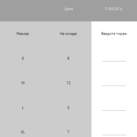
Цена
5 490,00 р.
Размер
На складе
Введите тираж
S
8
M
12
L
3
XL
7