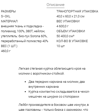
Описание
РАЗМЕРЫ
ТРАНСПОРТНАЯ УПАКОВКА
S–3XL
40,0 x 60,0 x 21,0 см
МАТЕРИАЛ
ВЕС УПАКОВКИ
внешняя ткань и подкладка - 
4 600,0 г
полиамид, 100%, 380Т, нейлон; 
ОБЪЕМ УПАКОВКИ
утеплитель: био-пух Sorona 60%, 
50 400,0 см³
переработанный полиэстер 40%
КОЛ-ВО В УПАКОВКЕ
ВЕС (1 ШТ.)
10 шт
460,0 г
Легкая стеганая куртка облегающего кроя на
молнии с воротником-стойкой.
Два передних кармана на молнии, два
внутренних кармана
Куртка компактно складывается в чехол-
мешочек на шнурке со стопорами
Лейбл производителя в боковом шве изнутри, в
шве горловины - только бирка с размером, что