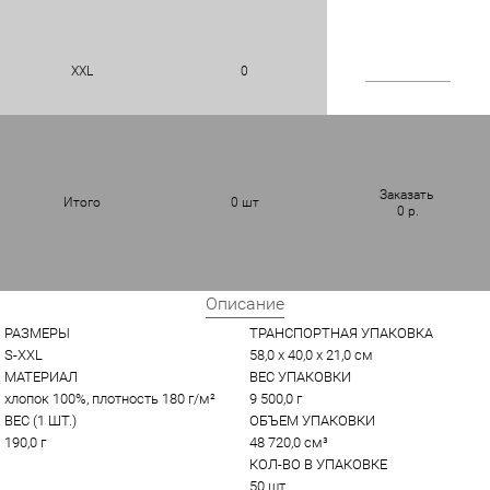
XXL
0
Заказать
Итого
0
шт
0
р.
Описание
РАЗМЕРЫ
ТРАНСПОРТНАЯ УПАКОВКА
S-XXL
58,0 x 40,0 x 21,0 см
МАТЕРИАЛ
ВЕС УПАКОВКИ
хлопок 100%, плотность 180 г/м²
9 500,0 г
ВЕС (1 ШТ.)
ОБЪЕМ УПАКОВКИ
190,0 г
48 720,0 см³
КОЛ-ВО В УПАКОВКЕ
50 шт