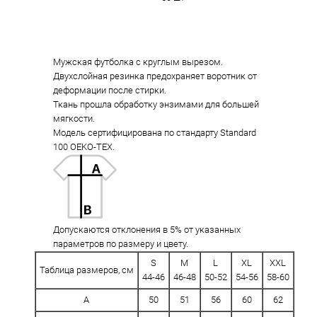
Мужская футболка с круглым вырезом.
Двухслойная резинка предохраняет воротник от
деформации после стирки.
Ткань прошла обработку энзимами для большей
мягкости.
Модель сертифицирована по стандарту Standard
100 OEKO-TEX.
Допускаются отклонения в 5% от указанных
параметров по размеру и цвету.
S
M
L
XL
XXL
Таблица размеров, см
44-46
46-48
50-52
54-56
58-60
A
50
51
56
60
62