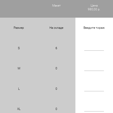
Макет
Цена
980,00 р.
Размер
На складе
Введите тираж
S
6
M
0
L
0
XL
0