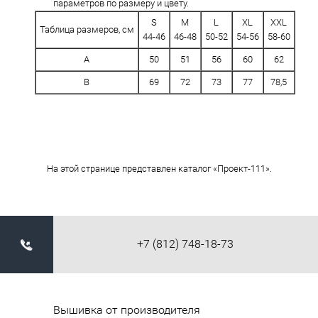
параметров по размеру и цвету.
S
M
L
XL
XXL
Таблица размеров, см
44-46
46-48
50-52
54-56
58-60
A
50
51
56
60
62
B
69
72
73
77
78,5
На этой странице представлен каталог «Проект-111».
+7 (812) 748-18-73
Вышивка от производителя