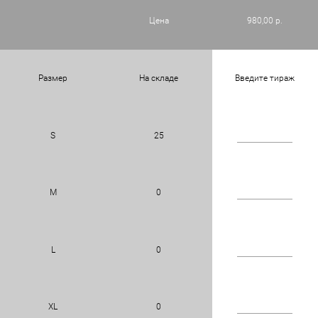
Цена
980,00 р.
Размер
На складе
Введите тираж
S
25
M
0
L
0
XL
0