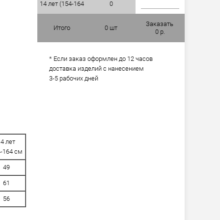
14 лет (154-164
см)
0
см)
Заказать
Итого
0
шт
0
р.
* Если заказ оформлен до 12 часов
доставка изделий с нанесением
3-5 рабочих дней
14 лет
-164 см
49
61
56