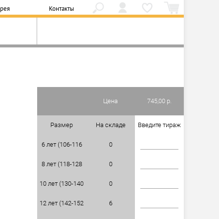
ерея
Контакты
Цена
745,00 р.
Размер
На складе
Введите тираж
6 лет (106-116
0
8 лет (118-128
см)
0
10 лет (130-140
см)
0
12 лет (142-152
см)
6