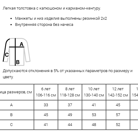
Легкая толстовка с капюшоном и карманом-кенгуру.
Манжеты и низ изделия выполнены резинкой 2х2
Внутренняя сторона без начеса
Допускаются отклонения в 5% от указанных параметров по размеру и
цвету.
6 лет
8 лет
10 лет
12 лет
ица размеров, см
106-116 см
118-128 см
130-140 см
142-152 см
154
A
33
37
41
45
B
45
49
53
57
C
41
44
48
52