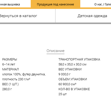
нная вышивка
Продукция под нанесение
О нас / Гал
Вернуться в каталог
Детская одежда
Описание
РАЗМЕРЫ
ТРАНСПОРТНАЯ УПАКОВКА
6–14 лет
58,0 x 35,0 x 30,0 см
МАТЕРИАЛ
ВЕС УПАКОВКИ
хлопок 100%; футер двунитка, 
9 000,0 г
плотность 230 г/м²
ОБЪЕМ УПАКОВКИ
ВЕС (1 ШТ.)
60 900,0 см³
280,0 г
КОЛ-ВО В УПАКОВКЕ
25 шт