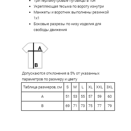
Три перламутровые пуговицы в тон
Укрепляющая тесьма по вороту изнутри
Манжеты и воротник выполнены резинкой
1x1
Боковые разрезы по низу изделия для
свободы движения
Допускаются отклонения в 5% от указанных
параметров по размеру и цвету
Таблица размеров, см
S
M
L
XL
XXL
3XL
A
51
53
55
57
59
60
B
69
71
73
75
77
79