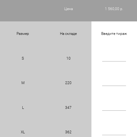
Цена
1 560,00 р.
Размер
На складе
Введите тираж
S
10
M
220
L
347
XL
362