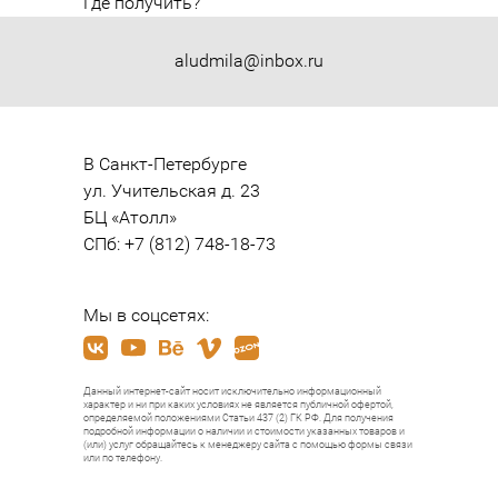
Где получить?
aludmila@inbox.ru
В Санкт-Петербурге

ул. Учительская д. 23

БЦ «Атолл»

СПб: +7 (812) 748-18-73
Мы в соцсетях:
Данный интернет-сайт носит исключительно информационный
характер и ни при каких условиях не является публичной офертой,
определяемой положениями Статьи 437 (2) ГК РФ. Для получения
подробной информации о наличии и стоимости указанных товаров и
(или) услуг обращайтесь к менеджеру сайта с помощью формы связи
или по телефону.