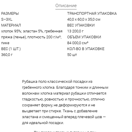
Описание
РАЗМЕРЫ
ТРАНСПОРТНАЯ УПАКОВКА
S–3XL
40,0 x 60,0 x 35,0 см
МАТЕРИАЛ
ВЕС УПАКОВКИ
хлопок 95%; эластан 5%, гребенная 
13 200,0 г
пряжа (пенье), плотность 200 г/м²; 
ОБЪЕМ УПАКОВКИ
пике
84 000,0 см³
ВЕС (1 ШТ.)
КОЛ-ВО В УПАКОВКЕ
360,0 г
50 шт
Рубашка поло классической посадки из
гребенного хлопка. Благодаря тонким и длинным
волокнам хлопка материал рубашки отличается
гладкостью, ровностью и прочностью, отлично
сохраняет форму, не деформируются и не
выцветает при стирке. Ткань с добавление
эластана и смещенный вперед плечевой шов —
для идеальной посадки.