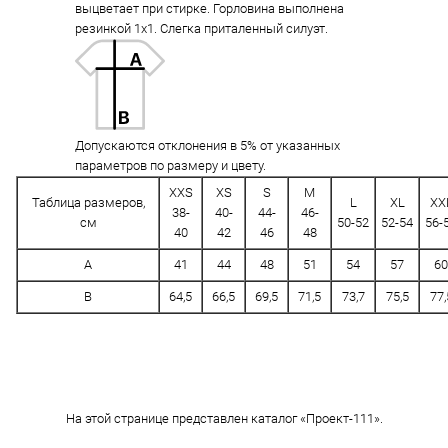
выцветает при стирке. Горловина выполнена
резинкой 1x1. Слегка приталенный силуэт.
Допускаются отклонения в 5% от указанных
параметров по размеру и цвету.
XXS
XS
S
M
Таблица размеров,
L
XL
XX
38-
40-
44-
46-
см
50-52
52-54
56-
40
42
46
48
A
41
44
48
51
54
57
60
B
64,5
66,5
69,5
71,5
73,7
75,5
77,
На этой странице представлен каталог «Проект-111».