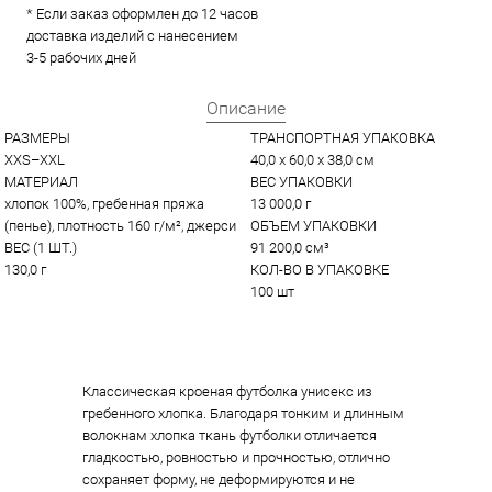
* Если заказ оформлен до 12 часов
доставка изделий с нанесением
3-5 рабочих дней
Описание
РАЗМЕРЫ
ТРАНСПОРТНАЯ УПАКОВКА
XXS–XXL
40,0 x 60,0 x 38,0 см
МАТЕРИАЛ
ВЕС УПАКОВКИ
хлопок 100%, гребенная пряжа 
13 000,0 г
(пенье), плотность 160 г/м², джерси
ОБЪЕМ УПАКОВКИ
ВЕС (1 ШТ.)
91 200,0 см³
130,0 г
КОЛ-ВО В УПАКОВКЕ
100 шт
Классическая кроеная футболка унисекс из
гребенного хлопка. Благодаря тонким и длинным
волокнам хлопка ткань футболки отличается
гладкостью, ровностью и прочностью, отлично
сохраняет форму, не деформируются и не