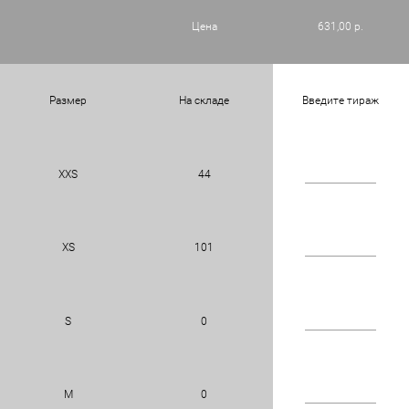
Цена
631,00 р.
Размер
На складе
Введите тираж
XXS
44
XS
101
S
0
M
0