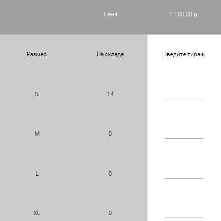
Цена
2 100,00 р.
Размер
На складе
Введите тираж
S
14
M
0
L
0
XL
0