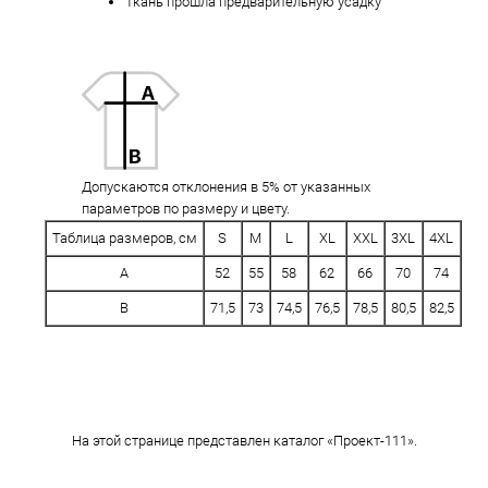
Ткань прошла предварительную усадку
Допускаются отклонения в 5% от указанных
параметров по размеру и цвету.
Таблица размеров, см
S
M
L
XL
XXL
3XL
4XL
A
52
55
58
62
66
70
74
B
71,5
73
74,5
76,5
78,5
80,5
82,5
На этой странице представлен каталог «Проект-111».