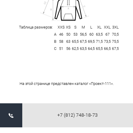
Таблица размеров:
XXS
XS
S
M
L
XL
XXL
3XL
А
46
50
53
56,5
60
63,5
67
70,5
В
58
63
65,5
67,5
69,5
71,5
73,5
75,5
С
51
56
62,5
63,5
64,5
65,5
66,5
67,5
На этой странице представлен каталог «Проект-111».
+7 (812) 748-18-73