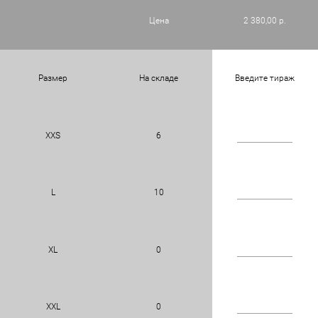
Цена
2 380,00 р.
Размер
На складе
Введите тираж
XXS
6
L
10
XL
0
XXL
0