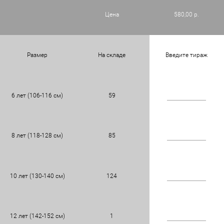
Цена
580,00 р.
Размер
На складе
Введите тираж
6 лет (106-116 см)
59
8 лет (118-128 см)
85
10 лет (130-140 см)
124
12 лет (142-152 см)
1