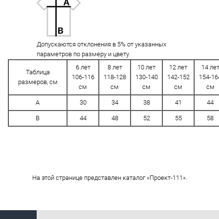
Допускаются отклонения в 5% от указанных
параметров по размеру и цвету.
6 лет
8 лет
10 лет
12 лет
14 ле
Таблица
106-116
118-128
130-140
142-152
154-16
размеров, см
см
см
см
см
см
A
30
34
38
41
44
B
44
48
52
55
58
На этой странице представлен каталог «Проект-111».