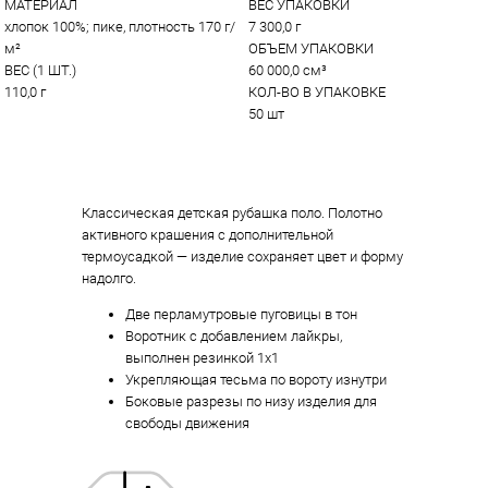
МАТЕРИАЛ
ВЕС УПАКОВКИ
хлопок 100%; пике, плотность 170 г/
7 300,0 г
м²
ОБЪЕМ УПАКОВКИ
ВЕС (1 ШТ.)
60 000,0 см³
110,0 г
КОЛ-ВО В УПАКОВКЕ
50 шт
Классическая детская рубашка поло. Полотно
активного крашения с дополнительной
термоусадкой — изделие сохраняет цвет и форму
надолго.
Две перламутровые пуговицы в тон
Воротник с добавлением лайкры,
выполнен резинкой 1x1
Укрепляющая тесьма по вороту изнутри
Боковые разрезы по низу изделия для
свободы движения