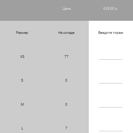
Цена
629,00 р.
Размер
На складе
Введите тираж
XS
77
S
0
M
0
L
7