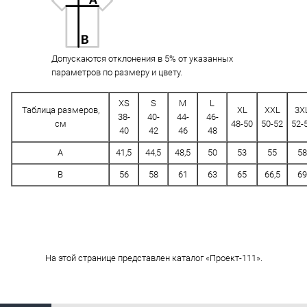
Допускаются отклонения в 5% от указанных
параметров по размеру и цвету.
XS
S
M
L
Таблица размеров,
XL
XXL
3X
38-
40-
44-
46-
см
48-50
50-52
52-
40
42
46
48
A
41,5
44,5
48,5
50
53
55
58
B
56
58
61
63
65
66,5
69
На этой странице представлен каталог «Проект-111».