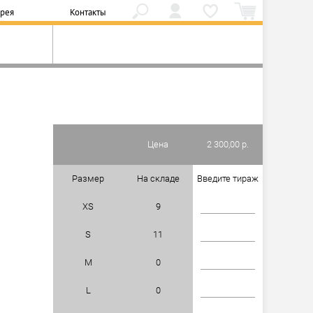
ерея
Контакты
Цена
2 300,00 р.
Размер
На складе
Введите тираж
XS
9
S
11
M
0
L
0