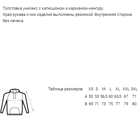
Толстовка унисекс с капюшоном и карманом-кенгуру.
Края рукава и низ изделия выполнены резинкой. Внутренняя сторона
без начеса.
Таблица размеров:
XS
S
M
L
XL
XXL
3XL
А
50
53
56,5
60
63,5
67
71
В
69
71
73
75
77
79
80