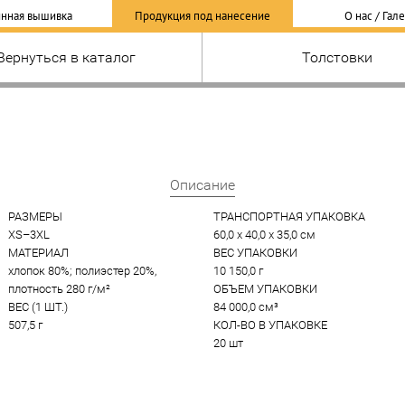
нная вышивка
Продукция под нанесение
О нас / Гал
Вернуться в каталог
Толстовки
Описание
РАЗМЕРЫ
ТРАНСПОРТНАЯ УПАКОВКА
XS–3XL
60,0 x 40,0 x 35,0 см
МАТЕРИАЛ
ВЕС УПАКОВКИ
хлопок 80%; полиэстер 20%, 
10 150,0 г
плотность 280 г/м²
ОБЪЕМ УПАКОВКИ
ВЕС (1 ШТ.)
84 000,0 см³
507,5 г
КОЛ-ВО В УПАКОВКЕ
20 шт