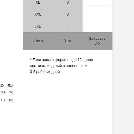
XL
0
XXL
0
3XL
1
Заказать
Итого
0
шт
0
р.
* Если заказ оформлен до 12 часов
доставка изделий с нанесением
3-5 рабочих дней
4XL
5XL
75
79
81
82