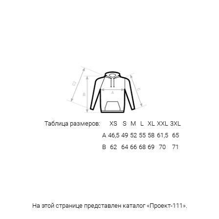
Таблица размеров:
XS
S
M
L
XL
XXL
3XL
А
46,5
49
52
55
58
61,5
65
В
62
64
66
68
69
70
71
На этой странице представлен каталог «Проект-111».