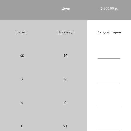
Цена
2 300,00 р.
Размер
На складе
Введите тираж
XS
10
S
8
M
0
L
21