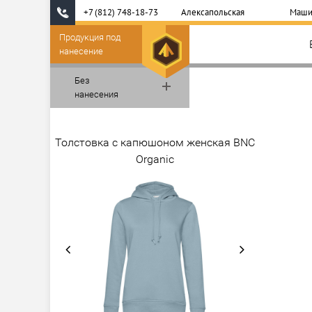
+7 (812) 748-18-73
Алексапольская
Маши
Продукция под
нанесение
Без
нанесения
Толстовка с капюшоном женская BNC
Organic