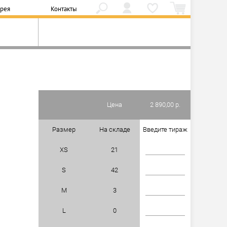
ерея
Контакты
Цена
2 890,00 р.
Размер
На складе
Введите тираж
XS
21
S
42
M
3
L
0