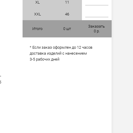
XL
11
XXL
46
Заказать
Итого
0
шт
0
р.
* Если заказ оформлен до 12 часов
доставка изделий с нанесением
3-5 рабочих дней
L
5