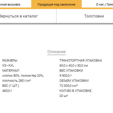
нная вышивка
Продукция под нанесение
О нас / Гал
Вернуться в каталог
Толстовки
Описание
РАЗМЕРЫ
ТРАНСПОРТНАЯ УПАКОВКА
XS–XXL
60,0 x 40,0 x 30,0 см
МАТЕРИАЛ
ВЕС УПАКОВКИ
хлопок 80%; полиэстер 20%, 
9 900,0 г
плотность 280 г/м²
ОБЪЕМ УПАКОВКИ
ВЕС (1 ШТ.)
72 000,0 см³
465,0 г
КОЛ-ВО В УПАКОВКЕ
20 шт