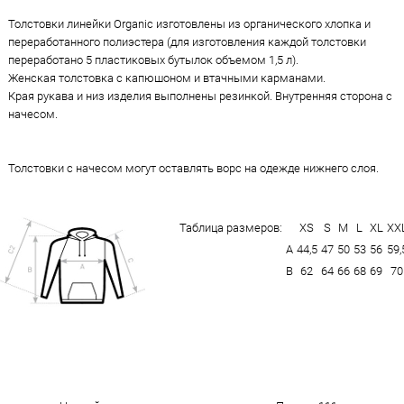
Толстовки линейки Organic изготовлены из органического хлопка и
переработанного полиэстера (для изготовления каждой толстовки
переработано 5 пластиковых бутылок объемом 1,5 л).
Женская толстовка с капюшоном и втачными карманами.
Края рукава и низ изделия выполнены резинкой. Внутренняя сторона с
начесом.
Толстовки с начесом могут оставлять ворс на одежде нижнего слоя.
Таблица размеров:
XS
S
M
L
XL
XX
А
44,5
47
50
53
56
59,
В
62
64
66
68
69
70