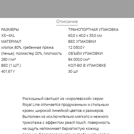
Описание
РАЗМЕРЫ
ТРАНСПОРТНАЯ УПАКОВКА
XS–4XL
60,0 x 40,0 x 35,0 см
МАТЕРИАЛ
ВЕС УПАКОВКИ
хлопок 80%, гребенная пряжа 
12 050,0 г
(пенье); полиэстер 20%, плотность 
ОБЪЕМ УПАКОВКИ
280 г/м²
84 000,0 см³
ВЕС (1 ШТ.)
КОЛ-ВО В УПАКОВКЕ
401,67 г
30 шт
Роскошный свитшот из «королевской» серии
Royal Line отличается продуманным и стильным
кроем, широкой линейкой цветов и размеров.
Выполнен из исключительно мягкого и нежного
трикотажа с эффектом peach touch: поверхность
на ощупь напоминает бархатистую кожицу