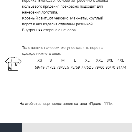
персика. Благодаря основе из гребенного хлопка
кольцевого прядения прекрасно подходит для
нанесения логотипа.
Кроеный свитшот унисекс. Манжеты, круглый
ворот и низ изделия отделаны резинкой.
Внутренняя сторона с начесом.
Толстовки с начесом могут оставлять ворс на
одежде нижнего слоя.
XS
S
M
L
XL
XXL
3XL
4XL
69/49
71/52
73/55,5
75/59
77/62,5
79/66
80/70
81/74
На этой странице представлен каталог «Проект-111».