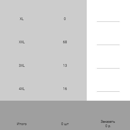
XL
0
XXL
68
3XL
13
4XL
16
Заказать
Итого
0
шт
0
р.