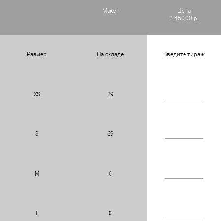
Макет
Цена
2 450,00 р.
Размер
На складе
Введите тираж
XS
29
S
69
M
0
L
0