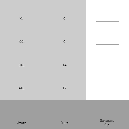
XL
0
XXL
0
3XL
14
4XL
17
Заказать
Итого
0
шт
0
р.