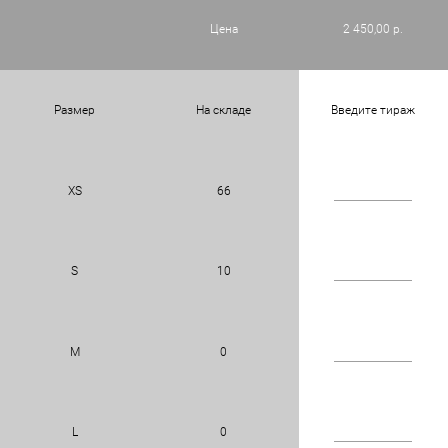
Цена
2 450,00 р.
Размер
На складе
Введите тираж
XS
66
S
10
M
0
L
0