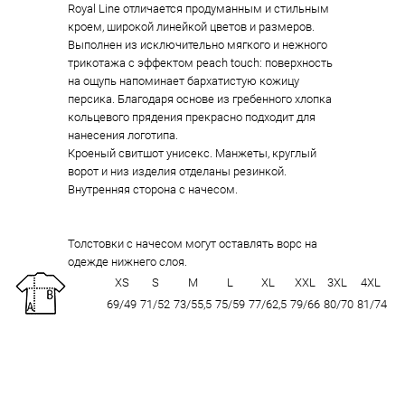
Royal Line отличается продуманным и стильным
кроем, широкой линейкой цветов и размеров.
Выполнен из исключительно мягкого и нежного
трикотажа с эффектом peach touch: поверхность
на ощупь напоминает бархатистую кожицу
персика. Благодаря основе из гребенного хлопка
кольцевого прядения прекрасно подходит для
нанесения логотипа.
Кроеный свитшот унисекс. Манжеты, круглый
ворот и низ изделия отделаны резинкой.
Внутренняя сторона с начесом.
Толстовки с начесом могут оставлять ворс на
одежде нижнего слоя.
XS
S
M
L
XL
XXL
3XL
4XL
69/49
71/52
73/55,5
75/59
77/62,5
79/66
80/70
81/74