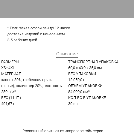
* Если заказ оформлен до 12 часов
доставка изделий с нанесением
3-5 рабочих дней
Описание
РАЗМЕРЫ
ТРАНСПОРТНАЯ УПАКОВКА
XS–4XL
60,0 x 40,0 x 35,0 см
МАТЕРИАЛ
ВЕС УПАКОВКИ
хлопок 80%, гребенная пряжа 
12 050,0 г
(пенье); полиэстер 20%, плотность 
ОБЪЕМ УПАКОВКИ
280 г/м²
84 000,0 см³
ВЕС (1 ШТ.)
КОЛ-ВО В УПАКОВКЕ
401,67 г
30 шт
Роскошный свитшот из «королевской» серии