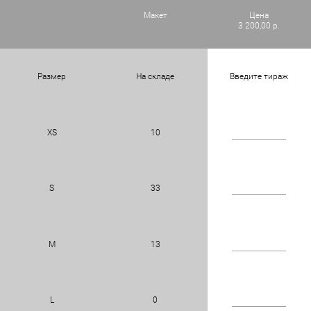
Макет
Цена
3 200,00 р.
Размер
На складе
Введите тираж
XS
10
S
33
M
13
L
0