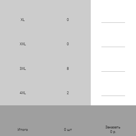
XL
0
XXL
0
3XL
8
4XL
2
Заказать
Итого
0
шт
0
р.