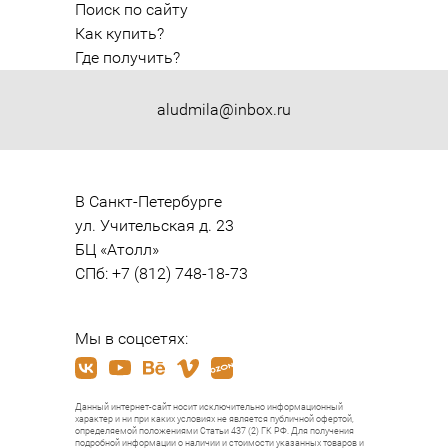
Поиск по сайту
Как купить?
Где получить?
aludmila@inbox.ru
В Санкт-Петербурге

ул. Учительская д. 23

БЦ «Атолл»

СПб: +7 (812) 748-18-73
Мы в соцсетях:
Данный интернет-сайт носит исключительно информационный
характер и ни при каких условиях не является публичной офертой,
определяемой положениями Статьи 437 (2) ГК РФ. Для получения
подробной информации о наличии и стоимости указанных товаров и