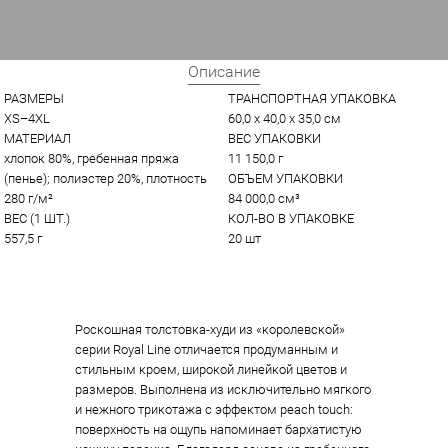
Описание
РАЗМЕРЫ
ТРАНСПОРТНАЯ УПАКОВКА
XS–4XL
60,0 x 40,0 x 35,0 см
МАТЕРИАЛ
ВЕС УПАКОВКИ
хлопок 80%, гребенная пряжа 
11 150,0 г
(пенье); полиэстер 20%, плотность 
ОБЪЕМ УПАКОВКИ
280 г/м²
84 000,0 см³
ВЕС (1 ШТ.)
КОЛ-ВО В УПАКОВКЕ
557,5 г
20 шт
Роскошная толстовка-худи из «королевской»
серии Royal Line отличается продуманным и
стильным кроем, широкой линейкой цветов и
размеров. Выполнена из исключительно мягкого
и нежного трикотажа с эффектом peach touch:
поверхность на ощупь напоминает бархатистую