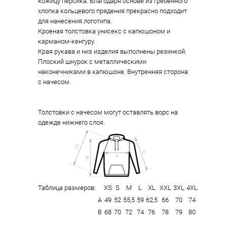
кожицу персика. Благодаря основе из гребенного
хлопка кольцевого прядения прекрасно подходит
для нанесения логотипа.
Кроеная толстовка унисекс с капюшоном и
карманом-кенгуру.
Края рукава и низ изделия выполнены резинкой.
Плоский шнурок с металлическими
наконечниками в капюшоне. Внутренняя сторона
с начесом.
Толстовки с начесом могут оставлять ворс на
одежде нижнего слоя.
Таблица размеров:
XS
S
M
L
XL
XXL
3XL
4XL
А
49
52
55,5
59
62,5
66
70
74
В
68
70
72
74
76
78
79
80