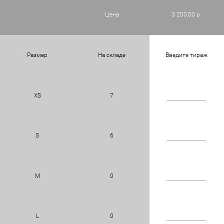
Цена
3 200,00 р.
Размер
На складе
Введите тираж
XS
7
S
6
M
0
L
0