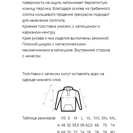
поверхность на ощупь напоминает бархатистую
кожицу персика. Благодаря основе из гребенного
хлопка кольцевого прядения прекрасно подходит
для нанесения логотипа.
Кроеная толстовка унисекс с капюшоном и
карманом-кенгуру.
Края рукава и низ изделия выполнены резинкой.
Плоский шнурок с металлическими
наконечниками в капюшоне. Внутренняя сторона
с начесом.
Толстовки с начесом могут оставлять ворс на
одежде нижнего слоя.
Таблица размеров:
XS
S
M
L
XL
XXL
3XL
4XL
А
49
52
55,5
59
62,5
66
70
74
В
68
70
72
74
76
78
79
80