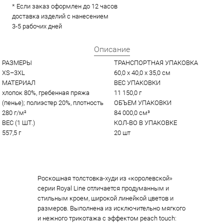
* Если заказ оформлен до 12 часов
доставка изделий с нанесением
3-5 рабочих дней
Описание
РАЗМЕРЫ
ТРАНСПОРТНАЯ УПАКОВКА
XS–3XL
60,0 x 40,0 x 35,0 см
МАТЕРИАЛ
ВЕС УПАКОВКИ
хлопок 80%, гребенная пряжа 
11 150,0 г
(пенье); полиэстер 20%, плотность 
ОБЪЕМ УПАКОВКИ
280 г/м²
84 000,0 см³
ВЕС (1 ШТ.)
КОЛ-ВО В УПАКОВКЕ
557,5 г
20 шт
Роскошная толстовка-худи из «королевской»
серии Royal Line отличается продуманным и
стильным кроем, широкой линейкой цветов и
размеров. Выполнена из исключительно мягкого
и нежного трикотажа с эффектом peach touch: