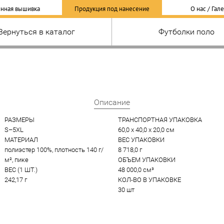
нная вышивка
Продукция под нанесение
О нас / Гал
Вернуться в каталог
Футболки поло
Описание
РАЗМЕРЫ
ТРАНСПОРТНАЯ УПАКОВКА
S–5XL
60,0 x 40,0 x 20,0 см
МАТЕРИАЛ
ВЕС УПАКОВКИ
полиэстер 100%, плотность 140 г/
8 718,0 г
м², пике
ОБЪЕМ УПАКОВКИ
ВЕС (1 ШТ.)
48 000,0 см³
242,17 г
КОЛ-ВО В УПАКОВКЕ
30 шт