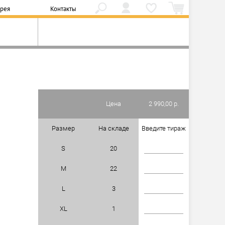
ерея
Контакты
Цена
2 990,00 р.
Размер
На складе
Введите тираж
S
20
M
22
L
3
XL
1