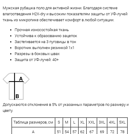
Мужская рубашка поло для активной жизни. Благодаря системе
влагоотведения H2X-dry и высоким показателям защиты от УФ-лучей
ткань из микропике обеспечивает комфорт в любой ситуации.
Прочная износостойкая ткань
Устойчива к образованию зацепок
Застегивается на 3 пуговицы в тон
Воротник выполнен резинкой 1х1
Разрезы в боковых швах
Защита от УФ-лучей: 40+
Допускаются отклонения в 5% от указанных параметров по размеру и
цвету.
Таблица размеров, см
S
M
L
XL
XXL
3XL
4XL
5XL
A
51
54
57
62
67
69
72
78