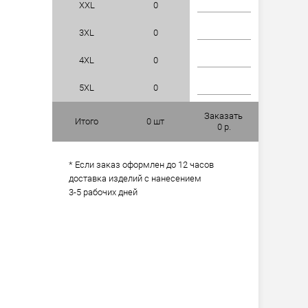
XXL
0
3XL
0
4XL
0
5XL
0
Заказать
Итого
0
шт
0
р.
* Если заказ оформлен до 12 часов
доставка изделий с нанесением
3-5 рабочих дней