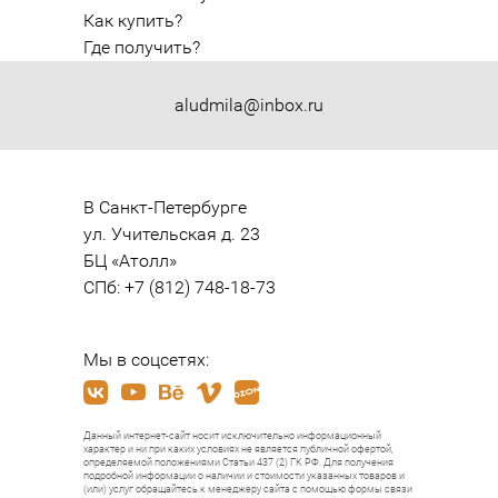
Как купить?
Где получить?
aludmila@inbox.ru
В Санкт-Петербурге

ул. Учительская д. 23

БЦ «Атолл»

СПб: +7 (812) 748-18-73
Мы в соцсетях:
Данный интернет-сайт носит исключительно информационный
характер и ни при каких условиях не является публичной офертой,
определяемой положениями Статьи 437 (2) ГК РФ. Для получения
подробной информации о наличии и стоимости указанных товаров и
(или) услуг обращайтесь к менеджеру сайта с помощью формы связи