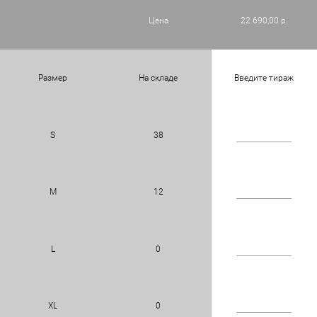
Цена
22 690,00 р.
Размер
На складе
Введите тираж
S
38
M
12
L
0
XL
0