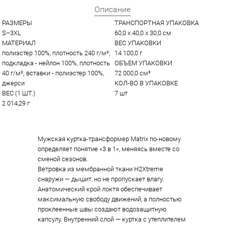
Описание
РАЗМЕРЫ
ТРАНСПОРТНАЯ УПАКОВКА
S–3XL
60,0 x 40,0 x 30,0 см
МАТЕРИАЛ
ВЕС УПАКОВКИ
полиэстер 100%, плотность 240 г/м²; 
14 100,0 г
подкладка - нейлон 100%, плотность 
ОБЪЕМ УПАКОВКИ
40 г/м²; вставки - полиэстер 100%, 
72 000,0 см³
джерси
КОЛ-ВО В УПАКОВКЕ
ВЕС (1 ШТ.)
7 шт
2 014,29 г
Мужская куртка-трансформер Matrix по-новому
определяет понятие «3 в 1», меняясь вместе со
сменой сезонов.
Ветровка из мембранной ткани H2Xtreme
снаружи — дышит, но не пропускает влагу.
Анатомический крой локтя обеспечивает
максимальную свободу движений, а полностью
проклеенные швы создают водозащитную
капсулу. Внутренний слой — куртка с утеплителем