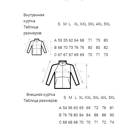
Внутренняя
куртка
S
M
L
XL
XXL
3XL
4XL
5XL
Таблица
размеров:
А
53
55
62
64
68
71
75
80
В
68
70
73
76
76
80
80
82
С
67
67
67
69
69
70
71
73
Внешняя куртка
S
M
L
XL
XXL
3XL
4XL
5XL
Таблица размеров:
А
54
56
63
65
69
72
76
81
В
76
78
80
84
84
88
88
90
С
68
68
68
70
70
71
72
74