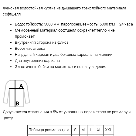
Женская водостойкая куртка из дышащего трехслойного материала
софтшелл.
Водостойкость: 5000 мм, паропроницаемость: 5000 г/м² · 24 часа
Мембранный материал софтшелл сохраняет тепло и не
промокает
Внутренняя сторона из флиса
Воротник стойка
Нагрудный карман и два боковых кармана на молнии
Два внутренних кармана
Эластичные бейки на манжетах и по низу изделия
Допускаются отклонения в 5% от указанных параметров по размеру и
цвету.
Таблица размеров, см
S
M
L
XL
XXL