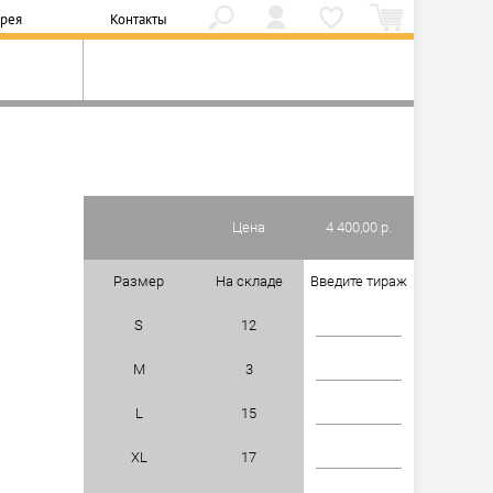
ерея
Контакты
Цена
4 400,00 р.
Размер
На складе
Введите тираж
S
12
M
3
L
15
XL
17