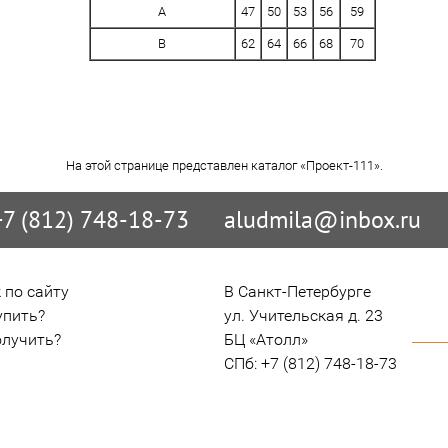
A
47
50
53
56
59
B
62
64
66
68
70
На этой странице представлен каталог «Проект-111».
+7 (812) 748-18-73
aludmila@inbox.ru
 по сайту
В Санкт-Петербурге

упить?
ул. Учительская д. 23

олучить?
БЦ «Атолл»

СПб: +7 (812) 748-18-73