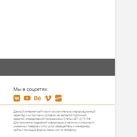
Мы в соцсетях:
Данный интернет-сайт носит исключительно информационный
характер и ни при каких условиях не является публичной
офертой, определяемой положениями Статьи 437 (2) ГК РФ.
Для получения подробной информации о наличии и стоимости
указанных товаров и (или) услуг обращайтесь к менеджеру
сайта с помощью формы связи или по телефону.