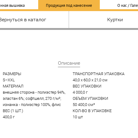
нная вышивка
Продукция под нанесение
О нас / Гал
Вернуться в каталог
Куртки
Описание
РАЗМЕРЫ
ТРАНСПОРТНАЯ УПАКОВКА
S–ХXL
40,0 x 60,0 x 21,0 см
МАТЕРИАЛ
ВЕС УПАКОВКИ
внешняя сторона - полиэстер 94%, 
4 000,0 г
эластан 6%; софтшелл, 270 г/м²; 
ОБЪЕМ УПАКОВКИ
изнанка - полиэстер 100%, флис
50 400,0 см³
ВЕС (1 ШТ.)
КОЛ-ВО В УПАКОВКЕ
400,0 г
10 шт