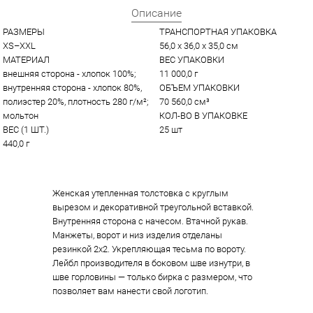
Описание
РАЗМЕРЫ
ТРАНСПОРТНАЯ УПАКОВКА
ХS–ХXL
56,0 x 36,0 x 35,0 см
МАТЕРИАЛ
ВЕС УПАКОВКИ
внешняя сторона - хлопок 100%; 
11 000,0 г
внутренняя сторона - хлопок 80%, 
ОБЪЕМ УПАКОВКИ
полиэстер 20%, плотность 280 г/м²; 
70 560,0 см³
мольтон
КОЛ-ВО В УПАКОВКЕ
ВЕС (1 ШТ.)
25 шт
440,0 г
Женская утепленная толстовка с круглым
вырезом и декоративной треугольной вставкой.
Внутренняя сторона с начесом. Втачной рукав.
Манжеты, ворот и низ изделия отделаны
резинкой 2х2. Укрепляющая тесьма по вороту.
Лейбл производителя в боковом шве изнутри, в
шве горловины — только бирка с размером, что
позволяет вам нанести свой логотип.