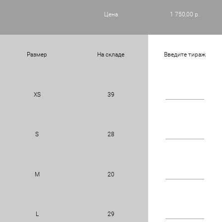
Цена
1 750,00 р.
Размер
На складе
Введите тираж
XS
39
S
28
M
20
L
29