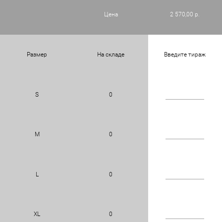
Цена
2 570,00 р.
Размер
На складе
Введите тираж
S
0
M
0
L
0
XL
0