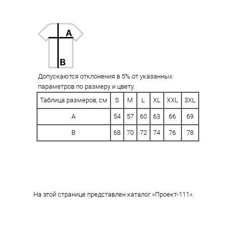
Допускаются отклонения в 5% от указанных
параметров по размеру и цвету.
Таблица размеров, см
S
M
L
XL
XXL
3XL
A
54
57
60
63
66
69
B
68
70
72
74
76
78
На этой странице представлен каталог «Проект-111».