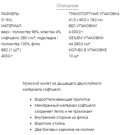
Описание
РАЗМЕРЫ
ТРАНСПОРТНАЯ УПАКОВКА
S–3XL
41,0 x 60,0 x 18,0 см
МАТЕРИАЛ
ВЕС УПАКОВКИ
верх - полиэстер 96%, эластан 4%; 
4 000,0 г
софтшелл, 280 г/м²; подкладка - 
ОБЪЕМ УПАКОВКИ
полиэстер 100%, флис
44 280,0 см³
ВЕС (1 ШТ.)
КОЛ-ВО В УПАКОВКЕ
400,0 г
10 шт
Мужской жилет из дышащего двухслойного
материала софтшелл.
Водоотталкивающая пропитка
Мембранный материал софтшелл
сохраняет тепло и не промокает
Внутренняя сторона из флиса
Воротник стойка
Два боковых кармана на молнии