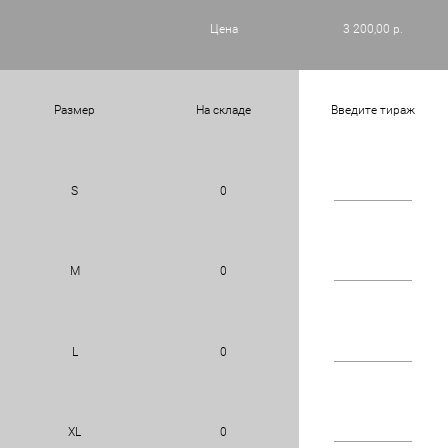
Цена
3 200,00 р.
Размер
На складе
Введите тираж
S
0
M
0
L
0
XL
0