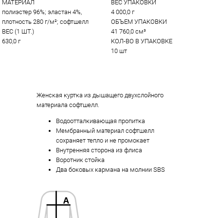
МАТЕРИАЛ
ВЕС УПАКОВКИ
полиэстер 96%; эластан 4%, 
4 000,0 г
плотность 280 г/м²; софтшелл
ОБЪЕМ УПАКОВКИ
ВЕС (1 ШТ.)
41 760,0 см³
630,0 г
КОЛ-ВО В УПАКОВКЕ
10 шт
Женская куртка из дышащего двухслойного
материала софтшелл.
Водоотталкивающая пропитка
Мембранный материал софтшелл
сохраняет тепло и не промокает
Внутренняя сторона из флиса
Воротник стойка
Два боковых кармана на молнии SBS