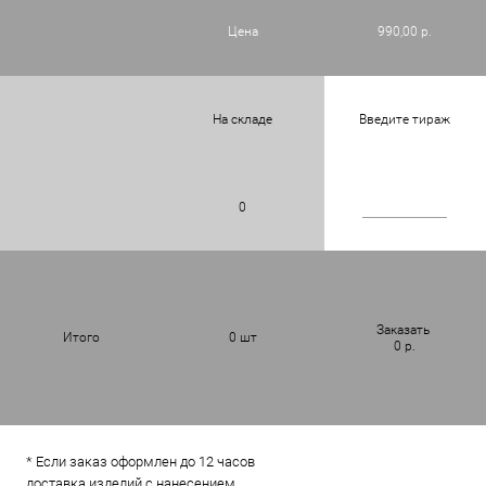
Цена
990,00 р.
На складе
Введите тираж
0
Заказать
Итого
0
шт
0
р.
* Если заказ оформлен до 12 часов
доставка изделий с нанесением