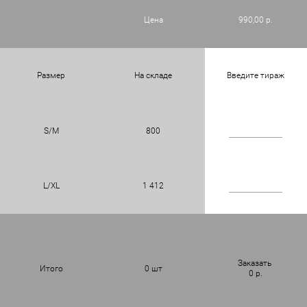
Цена
990,00 р.
Размер
На складе
Введите тираж
S/M
800
L/XL
1 412
Заказать
Итого
0
шт
0
р.