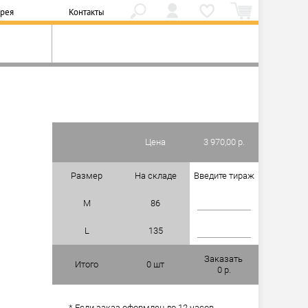
ерея
Контакты
ы
Цена
3 970,00 р.
Размер
На складе
Введите тираж
M
86
L
135
Заказать
Итого
0
шт
0
р.
* Если заказ оформлен до 12 часов