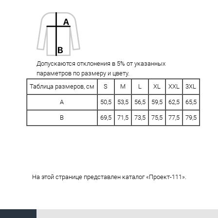
Допускаются отклонения в 5% от указанных
параметров по размеру и цвету.
Таблица размеров, см
S
M
L
XL
XXL
3XL
A
50,5
53,5
56,5
59,5
62,5
65,5
B
69,5
71,5
73,5
75,5
77,5
79,5
На этой странице представлен каталог «Проект-111».