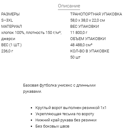
Описание
РАЗМЕРЫ
ТРАНСПОРТНАЯ УПАКОВКА
S–3XL
58,0 x 38,0 x 22,0 см
МАТЕРИАЛ
ВЕС УПАКОВКИ
хлопок 100%, плотность 150 г/м²; 
11 800,0 г
джерси
ОБЪЕМ УПАКОВКИ
ВЕС (1 ШТ.)
48 488,0 см³
236,0 г
КОЛ-ВО В УПАКОВКЕ
50 шт
Базовая футболка унисекс с длинными
рукавами.
Круглый ворот выполнен резинкой 1х1
Укрепляющая тесьма по вороту
Нижний край рукава без резинки
Без боковых швов