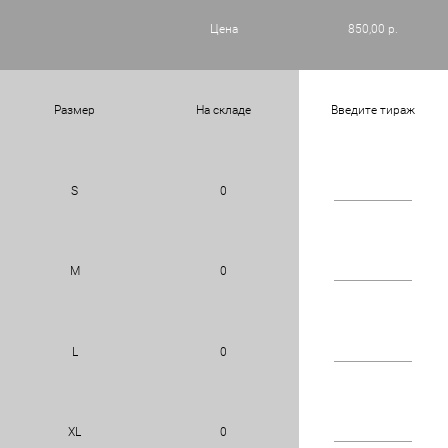
Цена
850,00 р.
Размер
На складе
Введите тираж
S
0
M
0
L
0
XL
0