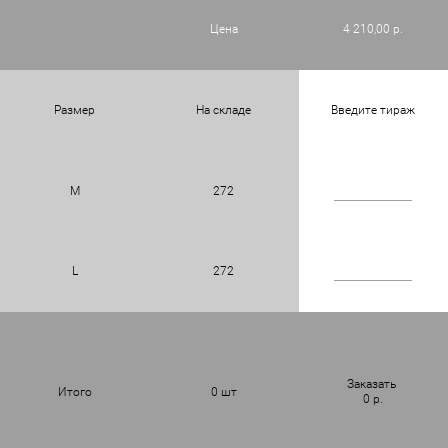
Цена
4 210,00 р.
Размер
На складе
Введите тираж
M
272
L
272
Заказать
Итого
0
шт
0
р.