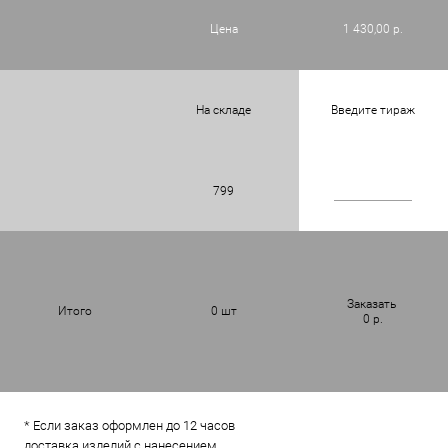
Цена
1 430,00 р.
На складе
Введите тираж
799
Заказать
Итого
0
шт
0
р.
* Если заказ оформлен до 12 часов
доставка изделий с нанесением