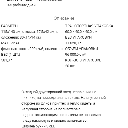
3-5 рабочих дней
Описание
РАЗМЕРЫ
ТРАНСПОРТНАЯ УПАКОВКА
115х140 см; стяжка: 17,5х42 см; в 
60,0 x 40,0 x 40,0 см
сложении: 30х14х14 см
ВЕС УПАКОВКИ
МАТЕРИАЛ
11 620,0 г
флис, плотность 220 г/м²; полиэстер
ОБЪЕМ УПАКОВКИ
ВЕС (1 ШТ.)
96 000,0 см³
581,0 г
КОЛ-ВО В УПАКОВКЕ
20 шт
Складной двусторонний плед незаменим на
пикнике, на природе или на пляже. На внутренней
стороне из флиса приятно и тепло сидеть, а
наружная сторона из полиэстера с
водоотталкивающим покрытием не позволяет
пледу намокнуть и сильно испачкаться.
Ширина ручки 3 см.