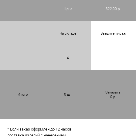
Цена
322,00 р.
На складе
Введите тираж
4
Заказать
Итого
0
шт
0
р.
* Если заказ оформлен до 12 часов
доставка изделий с нанесением