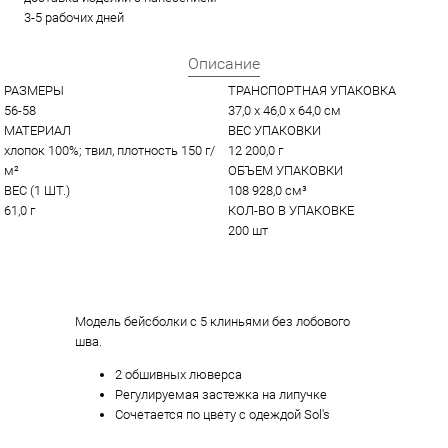
3-5 рабочих дней
Описание
РАЗМЕРЫ
ТРАНСПОРТНАЯ УПАКОВКА
56-58
37,0 x 46,0 x 64,0 см
МАТЕРИАЛ
ВЕС УПАКОВКИ
хлопок 100%; твил, плотность 150 г/
12 200,0 г
м²
ОБЪЕМ УПАКОВКИ
ВЕС (1 ШТ.)
108 928,0 см³
61,0 г
КОЛ-ВО В УПАКОВКЕ
200 шт
Модель бейсболки с 5 клиньями без лобового
шва.
2 обшивных люверса
Регулируемая застежка на липучке
Сочетается по цвету с одеждой Sol's