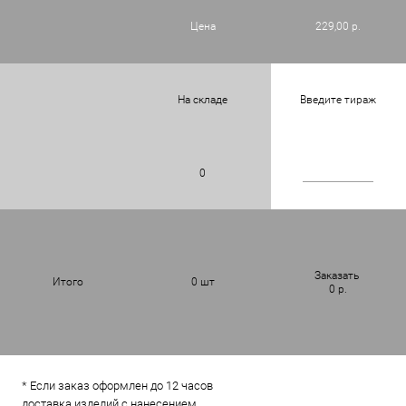
Цена
229,00 р.
На складе
Введите тираж
0
Заказать
Итого
0
шт
0
р.
* Если заказ оформлен до 12 часов
доставка изделий с нанесением