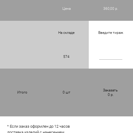
Цена
360,00 р.
На складе
Введите тираж
574
Заказать
Итого
0
шт
0
р.
* Если заказ оформлен до 12 часов
доставка изделий с нанесением