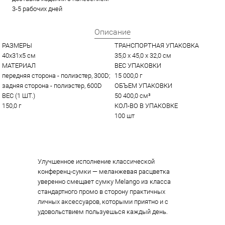
3-5 рабочих дней
Описание
РАЗМЕРЫ
ТРАНСПОРТНАЯ УПАКОВКА
40x31x5 см
35,0 x 45,0 x 32,0 см
МАТЕРИАЛ
ВЕС УПАКОВКИ
передняя сторона - полиэстер, 300D; 
15 000,0 г
задняя сторона - полиэстер, 600D
ОБЪЕМ УПАКОВКИ
ВЕС (1 ШТ.)
50 400,0 см³
150,0 г
КОЛ-ВО В УПАКОВКЕ
100 шт
Улучшенное исполнение классической
конференц-сумки — меланжевая расцветка
уверенно смещает сумку Melango из класса
стандартного промо в сторону практичных
личных аксессуаров, которыми приятно и с
удовольствием пользуешься каждый день.