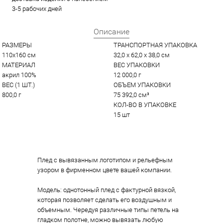
3-5 рабочих дней
Описание
РАЗМЕРЫ
ТРАНСПОРТНАЯ УПАКОВКА
110х160 см
32,0 x 62,0 x 38,0 см
МАТЕРИАЛ
ВЕС УПАКОВКИ
акрил 100%
12 000,0 г
ВЕС (1 ШТ.)
ОБЪЕМ УПАКОВКИ
800,0 г
75 392,0 см³
КОЛ-ВО В УПАКОВКЕ
15 шт
Плед с вывязанным логотипом и рельефным
узором в фирменном цвете вашей компании.
Модель: однотонный плед с фактурной вязкой,
которая позволяет сделать его воздушным и
объемным. Чередуя различные типы петель на
гладком полотне, можно вывязать любую