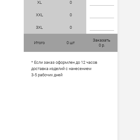
XL
0
XXL
0
3XL
0
Заказать
Итого
0
шт
0
р.
* Если заказ оформлен до 12 часов
доставка изделий с нанесением
3-5 рабочих дней