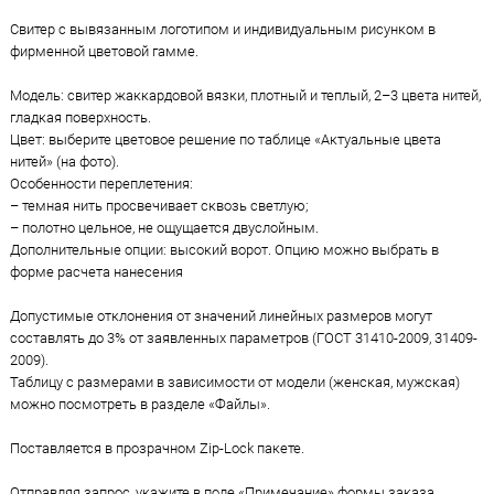
Свитер с вывязанным логотипом и индивидуальным рисунком в
фирменной цветовой гамме.
Модель: свитер жаккардовой вязки, плотный и теплый, 2–3 цвета нитей,
гладкая поверхность.
Цвет: выберите цветовое решение по таблице «Актуальные цвета
нитей» (на фото).
Особенности переплетения:
– темная нить просвечивает сквозь светлую;
– полотно цельное, не ощущается двуслойным.
Дополнительные опции: высокий ворот. Опцию можно выбрать в
форме расчета нанесения
Допустимые отклонения от значений линейных размеров могут
составлять до 3% от заявленных параметров (ГОСТ 31410-2009, 31409-
2009).
Таблицу с размерами в зависимости от модели (женская, мужская)
можно посмотреть в разделе «Файлы».
Поставляется в прозрачном Zip-Lock пакете.
Отправляя запрос, укажите в поле «Примечание» формы заказа