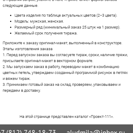
следующие данные.
Цвета изделия по таблице актуальных цветов (2–3 цвета).
Модель: мужская, женская.
Размерный ряд (минимальный заказ 25 штук на 1 размер).
Желаемый срок получения тиража.
Приложите к заказу оригинал-макет, выполненный в конструкторе.
Этапы изготовления заказа
1. Перед запуском заказа вы согласуете тираж, сроки, наличие пряжи,
присылаете оригинал-макет в векторном формате.
2. Мы запускаем заказ в работу, переводим макет в комбинацию
цветных петель, утверждаем созданный программой рисунок в петлях
и вяжем тираж.
3. Принимаем готовый заказ на склад, проверяем, упаковываем и
передаем в доставку.
На этой странице представлен каталог «Проект-111».
+7 (812) 748-18-73
aludmila@inbox.ru