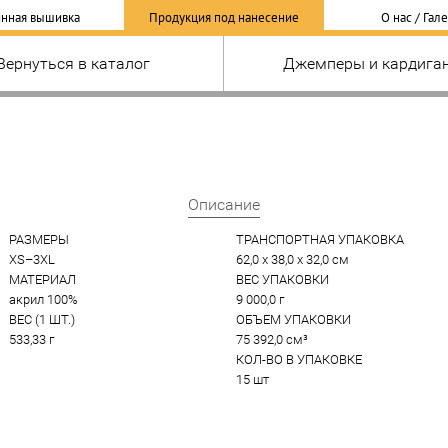
нная вышивка
Продукция под нанесение
О нас / Гал
Вернуться в каталог
Джемперы и кардига
Описание
РАЗМЕРЫ
ТРАНСПОРТНАЯ УПАКОВКА
XS–3XL
62,0 x 38,0 x 32,0 см
МАТЕРИАЛ
ВЕС УПАКОВКИ
акрил 100%
9 000,0 г
ВЕС (1 ШТ.)
ОБЪЕМ УПАКОВКИ
533,33 г
75 392,0 см³
КОЛ-ВО В УПАКОВКЕ
15 шт