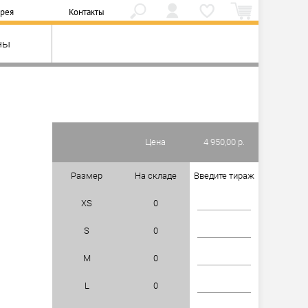
ерея
Контакты
ны
Цена
4 950,00 р.
Размер
На складе
Введите тираж
XS
0
S
0
M
0
L
0