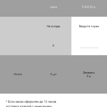
Цена
5 900,00 р.
На складе
Введите тираж
0
Заказать
Итого
0
шт
0
р.
* Если заказ оформлен до 12 часов
доставка изделий с нанесением