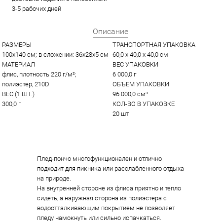
3-5 рабочих дней
Описание
РАЗМЕРЫ
ТРАНСПОРТНАЯ УПАКОВКА
100х140 см; в сложении: 36х28х5 см
60,0 x 40,0 x 40,0 см
МАТЕРИАЛ
ВЕС УПАКОВКИ
флис, плотность 220 г/м²; 
6 000,0 г
полиэстер, 210D
ОБЪЕМ УПАКОВКИ
ВЕС (1 ШТ.)
96 000,0 см³
300,0 г
КОЛ-ВО В УПАКОВКЕ
20 шт
Плед-пончо многофункционален и отлично
подходит для пикника или расслабленного отдыха
на природе.
На внутренней стороне из флиса приятно и тепло
сидеть, а наружная сторона из полиэстера с
водоотталкивающим покрытием не позволяет
пледу намокнуть или сильно испачкаться.