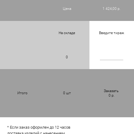
Цена
1 424,00 р.
На складе
Введите тираж
0
Заказать
Итого
0
шт
0
р.
* Если заказ оформлен до 12 часов
доставка изделий с нанесением