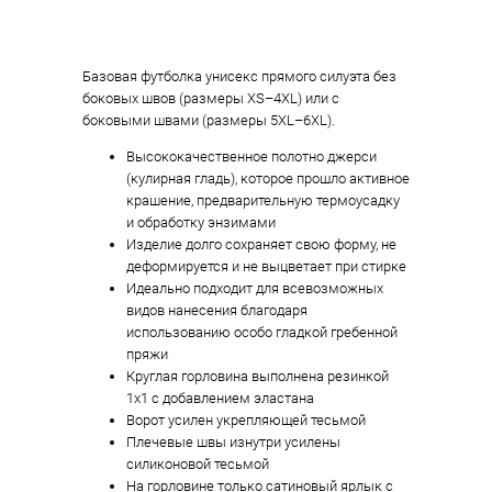
Базовая футболка унисекс прямого силуэта без
боковых швов (размеры XS–4XL) или с
боковыми швами (размеры 5XL–6XL).
Высококачественное полотно джерси
(кулирная гладь), которое прошло активное
крашение, предварительную термоусадку
и обработку энзимами
Изделие долго сохраняет свою форму, не
деформируется и не выцветает при стирке
Идеально подходит для всевозможных
видов нанесения благодаря
использованию особо гладкой гребенной
пряжи
Круглая горловина выполнена резинкой
1x1 с добавлением эластана
Ворот усилен укрепляющей тесьмой
Плечевые швы изнутри усилены
силиконовой тесьмой
На горловине только сатиновый ярлык с