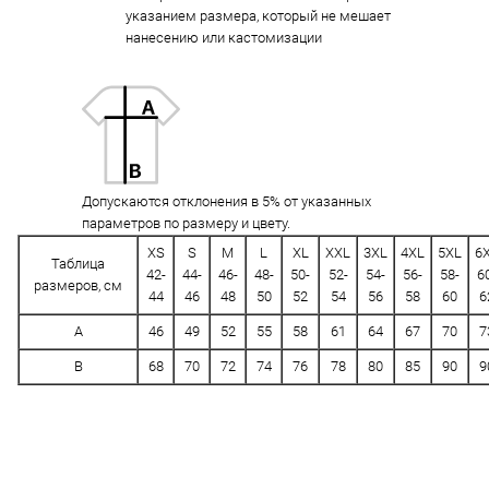
указанием размера, который не мешает
нанесению или кастомизации
Допускаются отклонения в 5% от указанных
параметров по размеру и цвету.
XS
S
M
L
XL
XXL
3XL
4XL
5XL
6
Таблица
42-
44-
46-
48-
50-
52-
54-
56-
58-
6
размеров, см
44
46
48
50
52
54
56
58
60
6
A
46
49
52
55
58
61
64
67
70
7
B
68
70
72
74
76
78
80
85
90
9