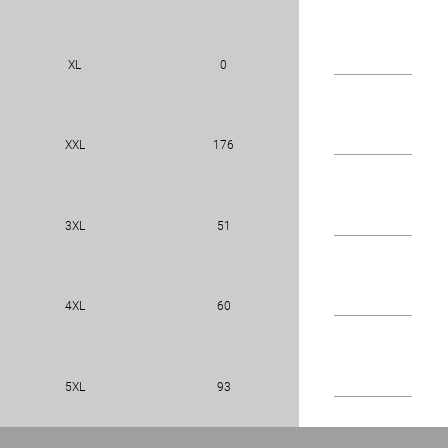
XL
0
XXL
176
3XL
51
4XL
60
5XL
93