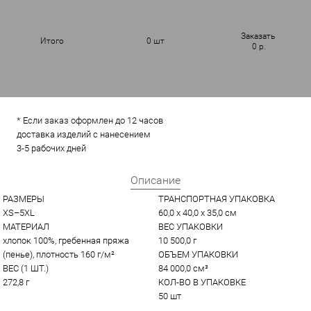
Заказать
Итого
0
шт
0
р.
* Если заказ оформлен до 12 часов
доставка изделий с нанесением
3-5 рабочих дней
Описание
РАЗМЕРЫ
ТРАНСПОРТНАЯ УПАКОВКА
XS–5XL
60,0 x 40,0 x 35,0 см
МАТЕРИАЛ
ВЕС УПАКОВКИ
хлопок 100%, гребенная пряжа 
10 500,0 г
(пенье), плотность 160 г/м²
ОБЪЕМ УПАКОВКИ
ВЕС (1 ШТ.)
84 000,0 см³
272,8 г
КОЛ-ВО В УПАКОВКЕ
50 шт