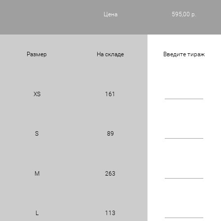
Цена
595,00 р.
Размер
На складе
Введите тираж
XS
161
S
89
M
263
L
113