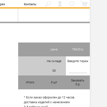
ерея
Контакты
Цена
789,00 р.
На складе
Введите тираж
33
Заказать
Итого
0
шт
0
р.
* Если заказ оформлен до 12 часов
доставка изделий с нанесением
3-5 рабочих дней