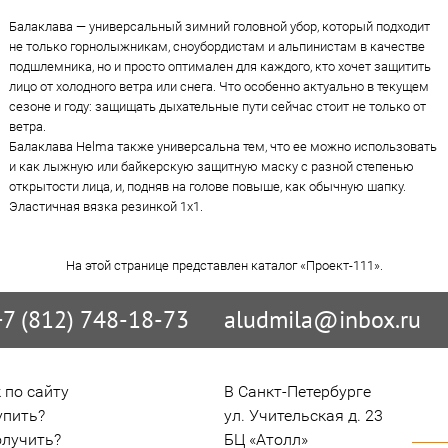
Балаклава — универсальный зимний головной убор, который подходит
не только горнолыжникам, сноубордистам и альпинистам в качестве
подшлемника, но и просто оптимален для каждого, кто хочет защитить
лицо от холодного ветра или снега. Что особенно актуально в текущем
сезоне и году: защищать дыхательные пути сейчас стоит не только от
ветра.
Балаклава Helma также универсальна тем, что ее можно использовать
и как лыжную или байкерскую защитную маску с разной степенью
открытости лица, и, подняв на голове повыше, как обычную шапку.
Эластичная вязка резинкой 1x1.
На этой странице представлен каталог «Проект-111».
+7 (812) 748-18-73
aludmila@inbox.ru
 по сайту
В Санкт-Петербурге

упить?
ул. Учительская д. 23

олучить?
БЦ «Атолл»
