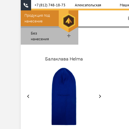
+7 (812) 748-18-73
Алексапольская
Маши
Продукция под
нанесение
Без
нанесения
Балаклава Helma