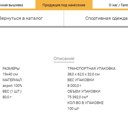
нная вышивка
Продукция под нанесение
О нас / Гал
Вернуться в каталог
Спортивная одежда
Описание
РАЗМЕРЫ
ТРАНСПОРТНАЯ УПАКОВКА
19х40 см
38,0 x 62,0 x 32,0 см
МАТЕРИАЛ
ВЕС УПАКОВКИ
акрил 100%
8 000,0 г
ВЕС (1 ШТ.)
ОБЪЕМ УПАКОВКИ
80,0 г
75 392,0 см³
КОЛ-ВО В УПАКОВКЕ
100 шт