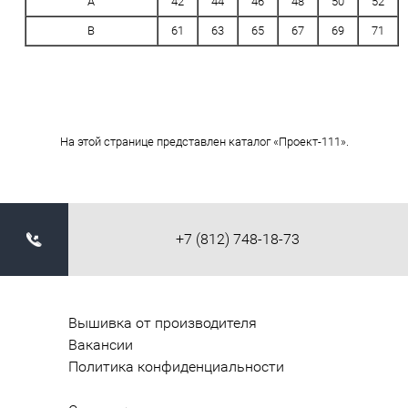
A
42
44
46
48
50
52
B
61
63
65
67
69
71
На этой странице представлен каталог «Проект-111».
+7 (812) 748-18-73
Вышивка от производителя
Вакансии
Политика конфиденциальности