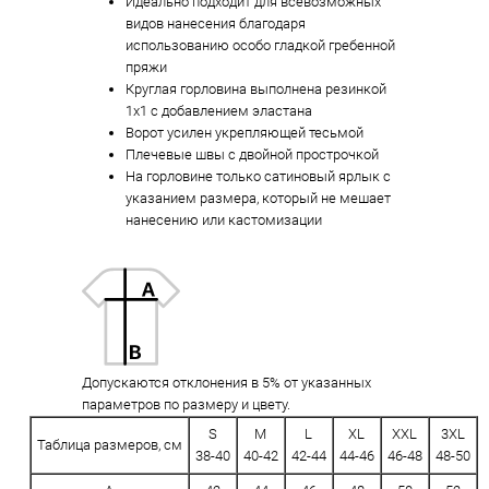
Идеально подходит для всевозможных
видов нанесения благодаря
использованию особо гладкой гребенной
пряжи
Круглая горловина выполнена резинкой
1x1 с добавлением эластана
Ворот усилен укрепляющей тесьмой
Плечевые швы с двойной прострочкой
На горловине только сатиновый ярлык с
указанием размера, который не мешает
нанесению или кастомизации
Допускаются отклонения в 5% от указанных
параметров по размеру и цвету.
S
M
L
XL
XXL
3XL
Таблица размеров, см
38-40
40-42
42-44
44-46
46-48
48-50