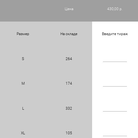
Цена
430,00 р.
Размер
На складе
Введите тираж
S
264
M
174
L
332
XL
105