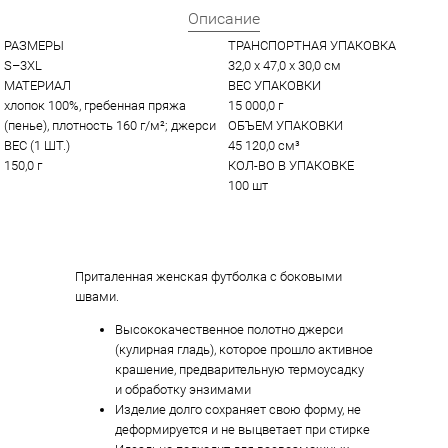
Описание
РАЗМЕРЫ
ТРАНСПОРТНАЯ УПАКОВКА
S–3XL
32,0 x 47,0 x 30,0 см
МАТЕРИАЛ
ВЕС УПАКОВКИ
хлопок 100%, гребенная пряжа 
15 000,0 г
(пенье), плотность 160 г/м²; джерси
ОБЪЕМ УПАКОВКИ
ВЕС (1 ШТ.)
45 120,0 см³
150,0 г
КОЛ-ВО В УПАКОВКЕ
100 шт
Приталенная женская футболка с боковыми
швами.
Высококачественное полотно джерси
(кулирная гладь), которое прошло активное
крашение, предварительную термоусадку
и обработку энзимами
Изделие долго сохраняет свою форму, не
деформируется и не выцветает при стирке