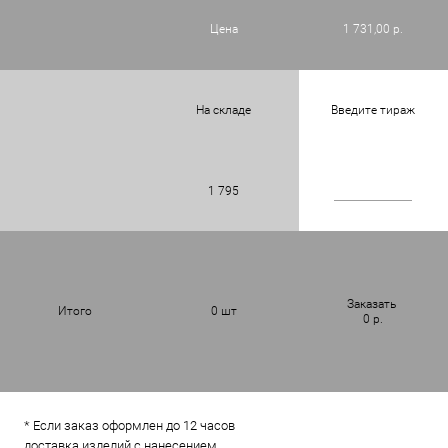
Цена
1 731,00 р.
На складе
Введите тираж
1 795
Заказать
Итого
0
шт
0
р.
* Если заказ оформлен до 12 часов
доставка изделий с нанесением