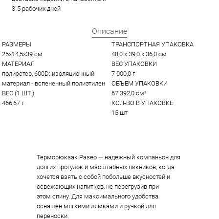
3-5 рабочих дней
Описание
РАЗМЕРЫ
ТРАНСПОРТНАЯ УПАКОВКА
25х14,5х39 см
48,0 x 39,0 x 36,0 см
МАТЕРИАЛ
ВЕС УПАКОВКИ
полиэстер, 600D; изоляционный 
7 000,0 г
материал - вспененный полиэтилен
ОБЪЕМ УПАКОВКИ
ВЕС (1 ШТ.)
67 392,0 см³
466,67 г
КОЛ-ВО В УПАКОВКЕ
15 шт
Терморюкзак Paseo — надежный компаньон для
долгих прогулок и масштабных пикников, когда
хочется взять с собой побольше вкусностей и
освежающих напитков, не перегрузив при
этом спину. Для максимального удобства
оснащен мягкими лямками и ручкой для
переноски.