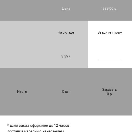
Цена
939,00 р.
На складе
Введите тираж
3 397
Заказать
Итого
0
шт
0
р.
* Если заказ оформлен до 12 часов
доставка изделий с нанесением