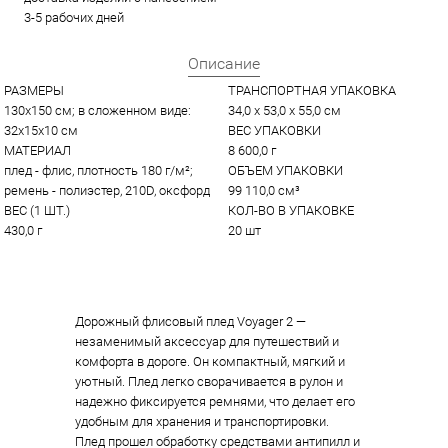
3-5 рабочих дней
Описание
РАЗМЕРЫ
ТРАНСПОРТНАЯ УПАКОВКА
130х150 см; в сложенном виде: 
34,0 x 53,0 x 55,0 см
32x15x10 см
ВЕС УПАКОВКИ
МАТЕРИАЛ
8 600,0 г
плед - флис, плотность 180 г/м²; 
ОБЪЕМ УПАКОВКИ
ремень - полиэстер, 210D, оксфорд
99 110,0 см³
ВЕС (1 ШТ.)
КОЛ-ВО В УПАКОВКЕ
430,0 г
20 шт
Дорожный флисовый плед Voyager 2 —
незаменимый аксессуар для путешествий и
комфорта в дороге. Он компактный, мягкий и
уютный. Плед легко сворачивается в рулон и
надежно фиксируется ремнями, что делает его
удобным для хранения и транспортировки.
Плед прошел обработку средствами антипилл и