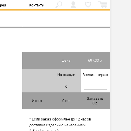
ерея
Контакты
и
Цена
697,00 р.
На складе
Введите тираж
6
Заказать
Итого
0
шт
0
р.
* Если заказ оформлен до 12 часов
доставка изделий с нанесением
3-5 рабочих дней