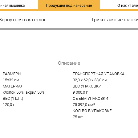
нная вышивка
Продукция под нанесение
О нас / Гал
Вернуться в каталог
Трикотажные шапк
Описание
РАЗМЕРЫ
ТРАНСПОРТНАЯ УПАКОВКА
15x32 см
32,0 x 62,0 x 38,0 см
МАТЕРИАЛ
ВЕС УПАКОВКИ
хлопок 50%; акрил 50%
9 000,0 г
ВЕС (1 ШТ.)
ОБЪЕМ УПАКОВКИ
120,0 г
75 392,0 см³
КОЛ-ВО В УПАКОВКЕ
75 шт